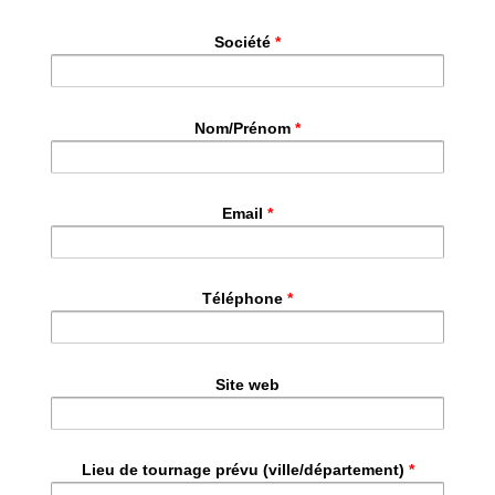
Société
*
Nom/Prénom
*
Email
*
Téléphone
*
Site web
Lieu de tournage prévu (ville/département)
*